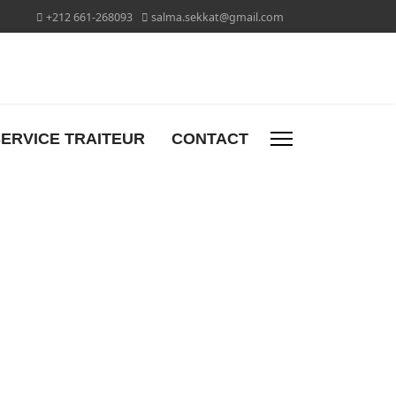
+212 661-268093
salma.sekkat@gmail.com
ERVICE TRAITEUR
CONTACT