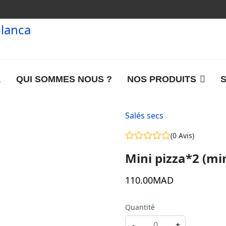
L
QUI SOMMES NOUS ?
NOS PRODUITS
S
Salés secs
(0 Avis)
Mini pizza*2 (m
110
.00
MAD
Quantité
-
+